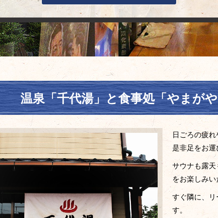
温泉「千代湯」と食事処
「やまがや
日ごろの疲れ
是非足をお運
サウナも露天
をお楽しみい
すぐ隣に、リ
す。