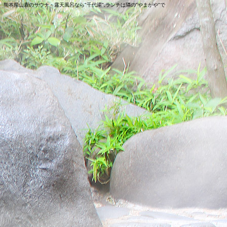
熊本県山鹿のサウナ・露天風呂なら"千代湯",ランチは隣の"やまがや"で